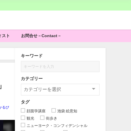
ィスト
お問合せ－Contact－
キーワード
カテゴリー
」
タグ
かるび
顔面学講座
池袋 絵意知
観光
街歩き
ニューヨーク・コンフィデンシャル