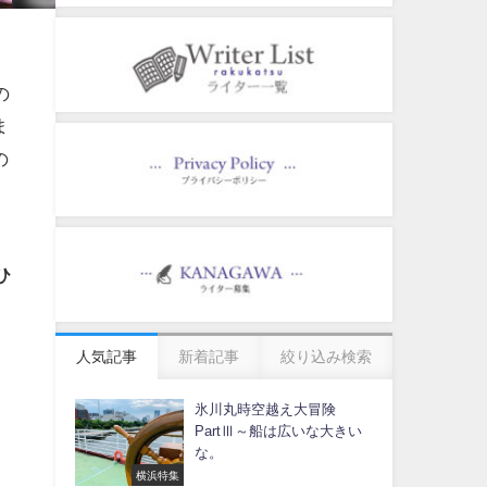
の
ま
の
ひ
人気記事
新着記事
絞り込み検索
氷川丸時空越え大冒険
PartⅢ～船は広いな大きい
な。
横浜特集