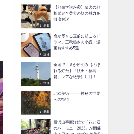
【顔面学講座㊵】柴犬の顔
相鑑定？柴犬の顔の魅力を
徹底解説
1. 新着
命が尽きる直前に起こるド
ラマ。三秋縋さん小説・漫
画おすすめ5選
2. 注目
全国で１６か所のみ【のぼ
れる灯台】「秋田・福島
篇」レアな絶景に注目！
2. 注目
北欧美術―――神秘の世界
への招待
1. 新着
横浜山手西洋館で「花と器
のハーモニー2023」が開催