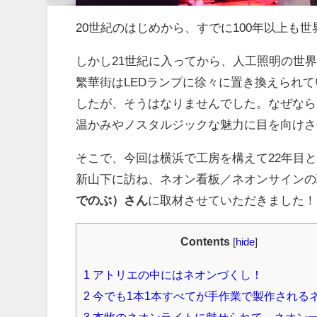
20世紀のはじめから、すでに100年以上も
しかし21世紀に入ってから、人工照明の世
繁華街はLEDランプに徐々に置き換えられ
したが、そうはなりませんでした。なぜなら
温かみやノスタルジックな魅力に目を向けさ
そこで、今回は横浜で工房を構えて22年目
新山下に訪ね、ネオン看板／ネオンサインの
でのぶ）さん
に取材させていただきました！
Contents
[
hide
]
1
アトリエの中にはネオンづくし！
2
今でも1本1本すべてが手作業で製作される