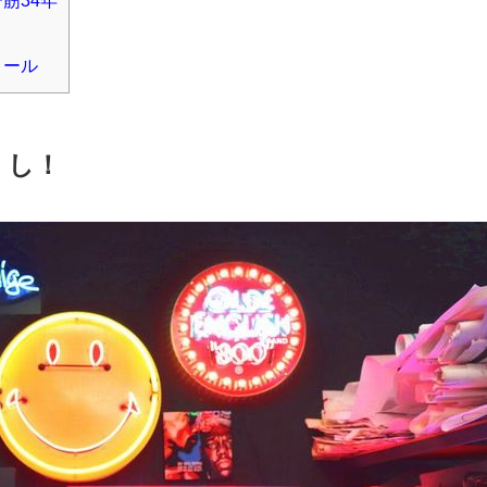
筋34年
ィール
くし！