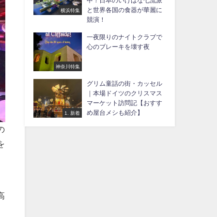
中！日本のいけばな七流派
と世界各国の食器が華麗に
横浜特集
競演！
一夜限りのナイトクラブで
心のブレーキを壊す夜
神奈川特集
グリム童話の街・カッセル
｜本場ドイツのクリスマス
マーケット訪問記【おすす
め屋台メシも紹介】
1. 新着
の
を
。
高