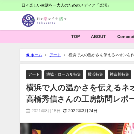
日々楽しい生活をー大人のためのメディア「楽活」
TOP
ABOUT
Concep
ホーム
アート
横浜で人の温かさを伝えるネオンを作
アート
地域・ローカル特集
横浜特集
神奈川特集
横浜で人の温かさを伝えるネ
高橋秀信さんの工房訪問レポ
2021年8月15日
2022年3月24日