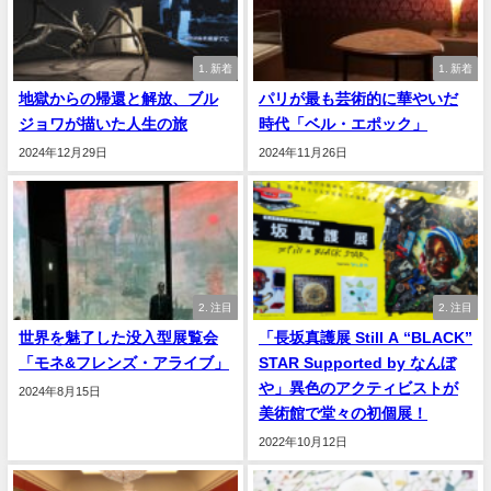
1. 新着
1. 新着
地獄からの帰還と解放、ブル
パリが最も芸術的に華やいだ
ジョワが描いた人生の旅
時代「ベル・エポック」
2024年12月29日
2024年11月26日
2. 注目
2. 注目
世界を魅了した没入型展覧会
「長坂真護展 Still A “BLACK”
「モネ&フレンズ・アライブ」
STAR Supported by なんぼ
や」異色のアクティビストが
2024年8月15日
美術館で堂々の初個展！
2022年10月12日