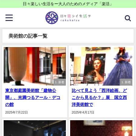
日々楽しい生活をー大人のためのメディア「楽活」
美術館の記事一覧
1. 新着
1. 新着
東京都庭園美術館「建物公
比べて見よう「西洋絵画、ど
開」、光満つるアール・デコ
こから見るか？」展 国立西
の館
洋美術館で
2025年7月22日
2025年4月17日