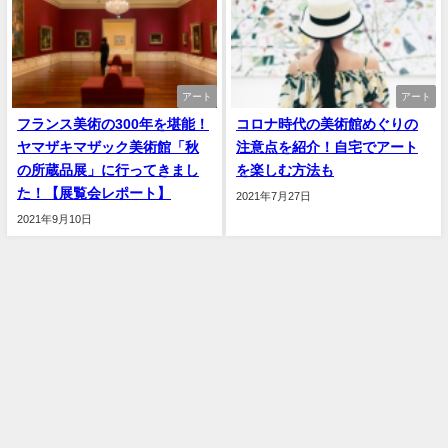
アート
アート
フランス美術の300年を堪能！
コロナ時代の美術館めぐりの
ヤマザキマザック美術館「秋
注意点を紹介！自宅でアート
の所蔵品展」に行ってきまし
を楽しむ方法も
た！【展覧会レポート】
2021年7月27日
2021年9月10日