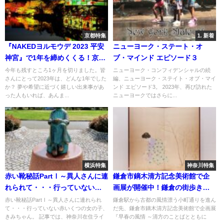
京都特集
1. 新着
『NAKEDヨルモウデ 2023 平安
ニューヨーク・ステート・オ
神宮』で1年を締めくくる！京都
ブ・マインド エピソード３
市民が行ってみた
今年も残すところ1ヶ月を切りました。皆
ニューヨーク・コンフィデンシャルの続
さんにとって2023年は、どんな1年でした
編、ニューヨーク・ステイト・オブ・マイ
か？ 夢や希望に近づく嬉しい出来事があ
ンド エピソード3。 2023年、再び訪れた
った人もいれば、あんま...
ニューヨークではさらに...
横浜特集
神奈川特集
赤い靴秘話PartⅠ～異人さんに連
鎌倉市鏑木清方記念美術館で企
れられて・・・行っていない赤
画展が開催中！鎌倉の街歩きも
いくつの女の子、きみちゃん。
楽しんで！
赤い靴秘話PartⅠ～異人さんに連れられ
鎌倉駅から古都の風情漂う小町通りを進ん
て・・・行っていない赤いくつの女の子、
だ先、鎌倉市鏑木清方記念美術館で企画展
きみちゃん。 記事では、神奈川在住ライ
『早春の風情 ～清方のことばとともに