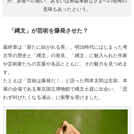
か、多産への願い、あるいは勇猛果敢なさまへの畏怖の
意味もあったという。
「縄文」が芸術を爆発させた？
最終章は「新たに紡がれる美」。明治時代にはじまった考
古学の歴史と「縄文」の発見、「縄文」に魅入られた作家
や芸術家たちの言葉や名品とともに、その魅力を見つめま
す。
たとえば「芸術は爆発だ！」と語った岡本太郎は生前、本
展の会場である東京国立博物館で縄文土器に出会い、「思
わず叫びたくなる凄み」に衝撃を受けました。