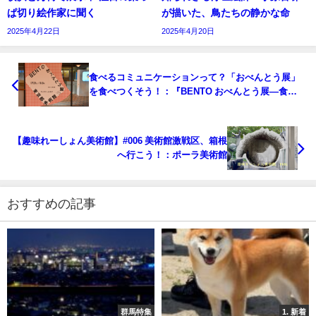
ぱ切り絵作家に聞く
が描いた、鳥たちの静かな命
2025年4月22日
2025年4月20日
食べるコミュニケーションって？「おべんとう展」
を食べつくそう！：『BENTO おべんとう展―食べ
る・集う・つながるデザイン』東京都美術館
【趣味れーしょん美術館】#006 美術館激戦区、箱根
へ行こう！：ポーラ美術館
おすすめの記事
群馬特集
1. 新着