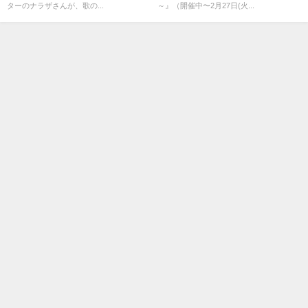
ターのナラザさんが、歌の...
～』（開催中〜2月27日(火...