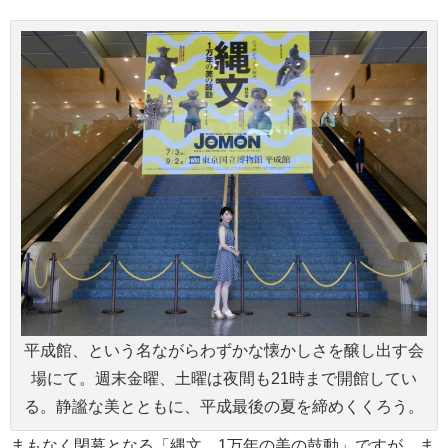
平成館、という名ながらわずかな懐かしさを醸し出す会
場にて。週末金曜、土曜は夜間も21時まで開館してい
る。静謐な美とともに、平成最後の夏を締めくくろう。
まもなく閉幕となる「縄文 1万年の美の鼓動」ですが、ま