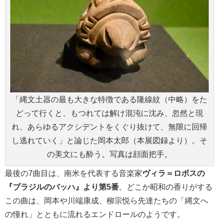
「縄文土器の最も大きな特徴である隆線紋（中略）をた
どって行くと、もつれては解け混沌に沈み、忽然と現
れ、あらゆるアクシデントをくぐり抜けて、無限に回帰
し逃れていく」と論じた岡本太郎（本展図録より）。そ
の美文にも酔う。写真は顔面把手。
最後の7曲目は、南米を代表する音楽家
ヴィラ＝ロボスの
『ブラジルのバッハ』より第5番
。どこか昭和の香りがする
この曲は、岡本や川端康成、柳宗悦ら先達たちの「縄文へ
の憧れ」とともに流れるエンドロールのようです。