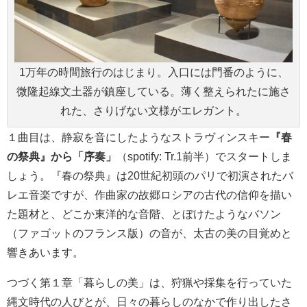
1万年の時間旅行のはじまり。入口には門番のように、
微隆起線文土器が鎮座している。薄く整えられたに施さ
れた、さりげない文様がエレガント。
１曲目は、静寂を音にしたようなストラヴィンスキー
『春
の祭典』から「序奏」
（spotify: Tr.1前半）でスタートしま
しょう。『春の祭典』は20世紀初頭のパリで初演されたバ
レエ音楽ですが、作曲家の故郷ロシアの古代の信仰を描い
た題材と、どこか東洋的な音階、とぼけたようなバソン
（ファゴットのフランス版）の音が、太古の美の目覚めと
響きあいます。
つづく第１章「暮らしの美」は、狩猟や採集を行っていた
縄文時代の人びとが、日々の暮らしのなかで作り出したさ