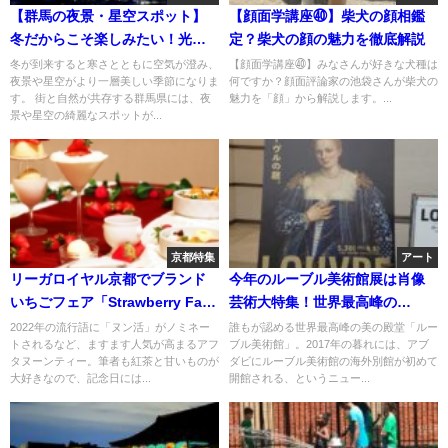
【群馬の夜景・星空スポット】
【顔面学講座㊵】柴犬の顔相鑑
冬だからこそ楽しみたい！光が
定？柴犬の顔の魅力を徹底解説
織りなすアートな風景
冬が到来すると寒さとともに空気が澄み、
【顔面学講座㊵】みなさんが好きな犬種は
夜景や星空がより一層美しい季節になりま
何ですか？顔面評論家の池袋さんが柴犬の
す。 街と自然が共存する群馬県には、夜
魅力を「顔」から解説します。...
景や星空の綺麗なスポットが...
京都特集
アート
リーガロイヤル京都でブランド
今年のルーブル美術館展は肖像
いちごフェア「Strawberry Fair
芸術大特集！世界最高峰の
2023 ～スイーツトリップ× 大分
「顔」を楽しもう！
2022年の流行語に「ヌン活」がノミネー
誰もが認める世界最高峰の美の殿堂「ルー
トされるなど、ますます人気が高まるアフ
ブル美術館」。2017年の暮れには、アブ
県ベリーツ～」開催中！
タヌーンティー。筆者も紅茶と甘いものが
ダビにルーブル美術館の海外別館が初めて
大好きなので、記念日には...
開館される、というニュー...