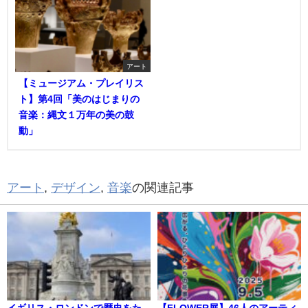
アート
【ミュージアム・プレイリス
ト】第4回「美のはじまりの
音楽：縄文１万年の美の鼓
動」
アート
,
デザイン
,
音楽
の関連記事
イギリス・ロンドンで歴史をた
【FLOWER展】46人のアーティ