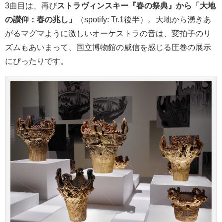
3曲目は、再び
ストラヴィンスキー『春の祭典』から「大地
の讃仰：春の兆し」
（spotify: Tr.1後半）。大地から湧きあ
がるマグマように激しいオーケストラの音は、変拍子のリ
ズムもあいまって、国立博物館の威信を感じる圧巻の展示
にぴったりです。