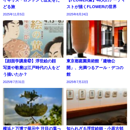
どる旅
ストが描くFLOWERの世界
2025年11月5日
2025年8月24日
【顔面学講座㊷】浮世絵の顔
東京都庭園美術館「建物公
写楽や歌麿は江戸時代の人をど
開」、光満つるアール・デコの
う描いたか？
館
2025年7月31日
2025年7月22日
横浜と万博で展示中 注目の葉っ
知られざる浮世絵師・小原古邨