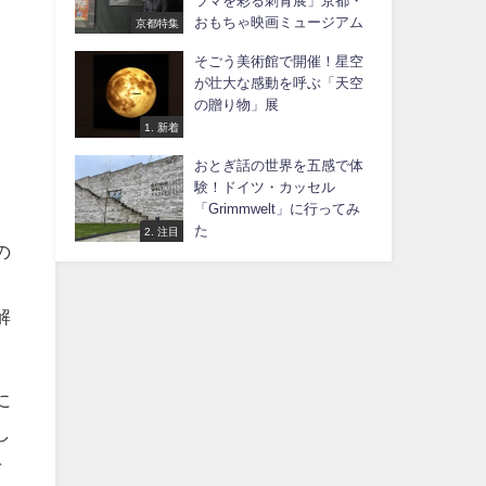
ラマを彩る刺青展」京都・
おもちゃ映画ミュージアム
京都特集
そごう美術館で開催！星空
が壮大な感動を呼ぶ「天空
の贈り物」展
1. 新着
おとぎ話の世界を五感で体
験！ドイツ・カッセル
「Grimmwelt」に行ってみ
た
2. 注目
の
、
解
に
し
そ