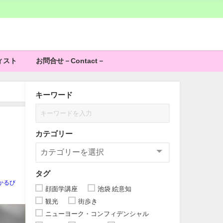
ィスト
お問合せ－Contact－
キーワード
カテゴリー
」
タグ
かるび
顔面学講座
池袋 絵意知
観光
街歩き
ニューヨーク・コンフィデンシャル