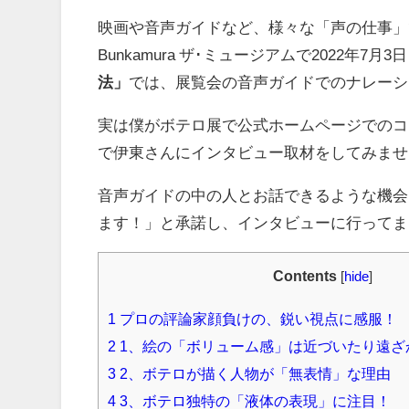
映画や音声ガイドなど、様々な「声の仕事」
Bunkamura ザ･ミュージアムで2022年
法」
では、展覧会の音声ガイドでのナレーシ
実は僕がボテロ展で公式ホームページでのコ
で伊東さんにインタビュー取材をしてみませ
音声ガイドの中の人とお話できるような機会
ます！」と承諾し、インタビューに行ってま
Contents
[
hide
]
1
プロの評論家顔負けの、鋭い視点に感服！
2
1、絵の「ボリューム感」は近づいたり遠ざ
3
2、ボテロが描く人物が「無表情」な理由
4
3、ボテロ独特の「液体の表現」に注目！