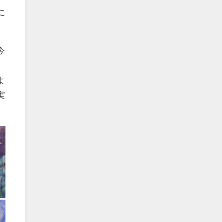
に
今
よ
実