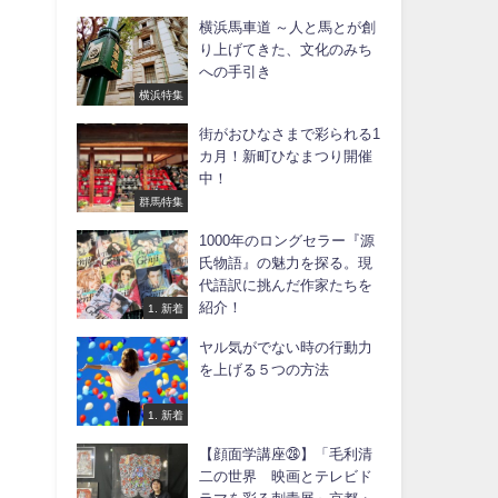
横浜馬車道 ～人と馬とが創
り上げてきた、文化のみち
への手引き
横浜特集
街がおひなさまで彩られる1
カ月！新町ひなまつり開催
中！
群馬特集
1000年のロングセラー『源
氏物語』の魅力を探る。現
代語訳に挑んだ作家たちを
紹介！
1. 新着
ヤル気がでない時の行動力
を上げる５つの方法
1. 新着
【顔面学講座㉘】「毛利清
二の世界 映画とテレビド