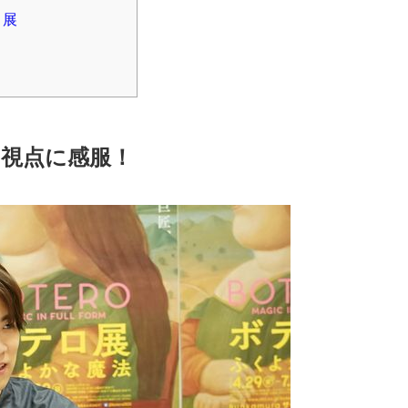
ロ展
視点に感服！