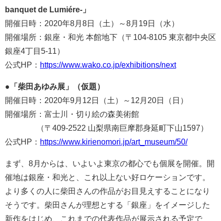
banquet de Lumiére-」
開催日時：2020年8月8日（土）～8月19日（水）
開催場所：銀座・和光 本館地下（〒104-8105 東京都中央区
銀座4丁目5-11）
公式HP：
https://www.wako.co.jp/exhibitions/next
●
「柴田あゆみ展」（仮題）
開催日時：2020年9月12日（土）～12月20日（日）
開催場所：富士川・切り絵の森美術館
（〒409-2522 山梨県南巨摩郡身延町下山1597）
公式HP：
https://www.kirienomori.jp/art_museum/50/
まず、8月からは、いよいよ東京の都心でも個展を開催。開
催地は銀座・和光と、これ以上ない好ロケーションです。
より多くの人に柴田さんの作品がお目見えすることになり
そうです。柴田さんが理想とする「銀座」をイメージした
新作をはじめ、これまでの代表作品が展示される予定で