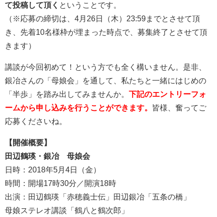
て投稿して頂く
ということです。
（※応募の締切は、4月26日（木）23:59までとさせて頂
き、先着10名様枠が埋まった時点で、募集終了とさせて頂
きます）
講談が今回初めて！という方でも全く構いません。是非、
銀冶さんの「母娘会」を通して、私たちと一緒にはじめの
「半歩」を踏み出してみませんか。
下記のエントリーフォ
ームから申し込みを行うことができます。
皆様、奮ってご
応募くださいね。
【開催概要】
田辺鶴瑛・銀冶 母娘会
日時：2018年5月4日（金）
時間：開場17時30分／開演18時
出演：田辺鶴瑛「赤穂義士伝」田辺銀冶「五条の橋」
母娘ステレオ講談「鶴八と鶴次郎」