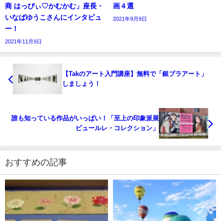
商 はっぴぃ♡かむかむ」座長・
画４選
いなばゆうこさんにインタビュ
2021年9月9日
ー！
2021年11月9日
【Takのアート入門講座】無料で「銀ブラアート」
しましょう！
誰も知っている作品がいっぱい！「至上の印象派展
ビュールレ・コレクション」
おすすめの記事