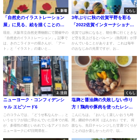
1. 新着
くらし
「自然史のイラストレーション
3年ぶりに秋の佐賀平野を彩る
展」に見る、絵を描くことの意
「2022佐賀インターナショナル
味
バルーンフェスタ」が開催！
現在、大阪市立自然史博物館にて開催中の
佐賀では秋になると、朝仕事に行くときな
「自然史のイラストレーション」｡ 記事で
ど空を見上げるとバルーン（熱気球）が浮
は、きのこライターの堀さんが、「アー
かんでいることがあります。 これは毎年
ト」と「イラスト」の違いと...
のおなじみの光景ですが、お...
2. 注目
くらし
ニューヨーク・コンフィデンシ
塩麹と醤油麹の失敗しない作り
ャル エピソード6
方！鶏肉や豚肉を使ったレシピ
による食べ比べ対決レポート
このコラムでは、「どうせ私なんか…」と
こんにちは。「おいしく楽しいおうち時
いうセリフが頭に浮かんでいた日本での私
間」継続中の本河（ほんかわ）です。 何
も！
が、多様性の都といわれているアメリカの
故なら、先日チャレンジした甘酒づくりが
ニューヨークに47日間滞在...
ことのほか楽しかったので、以...