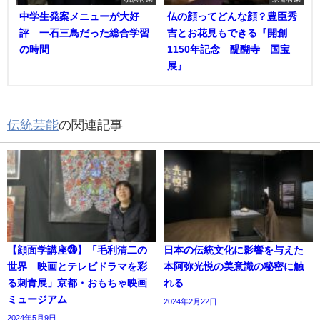
中学生発案メニューが大好
仏の顔ってどんな顔？豊臣秀
評 一石三鳥だった総合学習
吉とお花見もできる『開創
の時間
1150年記念 醍醐寺 国宝
展』
伝統芸能
の関連記事
【顔面学講座㉘】「毛利清二の
日本の伝統文化に影響を与えた
世界 映画とテレビドラマを彩
本阿弥光悦の美意識の秘密に触
る刺青展」京都・おもちゃ映画
れる
ミュージアム
2024年2月22日
2024年5月9日