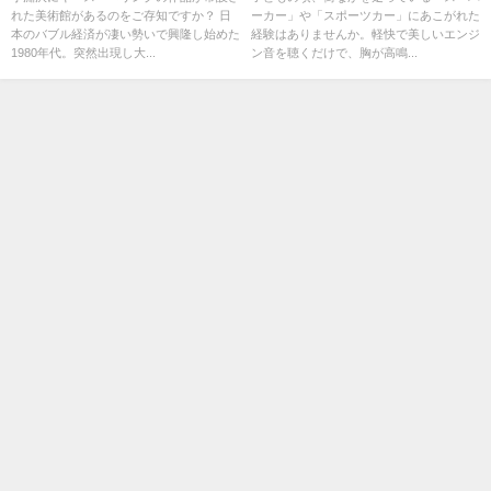
れた美術館があるのをご存知ですか？ 日
ーカー」や「スポーツカー」にあこがれた
中村キース・ヘリング美術館開
となった名車や最新モデルがお
本のバブル経済が凄い勢いで興隆し始めた
経験はありませんか。軽快で美しいエンジ
館15周年記念展：混沌と希望
台場に集結！
1980年代。突然出現し大...
ン音を聴くだけで、胸が高鳴...