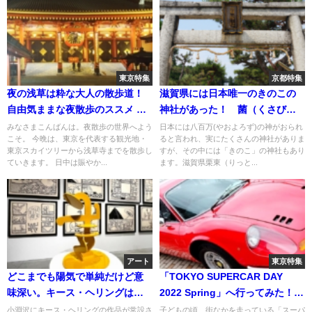
東京特集
京都特集
夜の浅草は粋な大人の散歩道！
滋賀県には日本唯一のきのこの
自由気ままな夜散歩のススメ ～
神社があった！ 菌（くさび
東京スカイツリー・浅草編～
ら）神社
みなさまこんばんは。夜散歩の世界へよう
日本には八百万(やおよろず)の神がおられ
こそ。 今晩は、東京を代表する観光地・
ると言われ、実にたくさんの神社がありま
東京スカイツリーから浅草寺までを散歩し
すが、その中には「きのこ」の神社もあり
ていきます。 日中は賑やか...
ます。滋賀県栗東（りっと...
アート
東京特集
どこまでも陽気で単純だけど意
「TOKYO SUPERCAR DAY
味深い。キース・ヘリングは今
2022 Spring」へ行ってみた！
も落書きの中で息づいている。
「スーパーカーブーム」で人気
小淵沢にキース・ヘリングの作品が常設さ
子どもの頃、街なかを走っている「スーパ