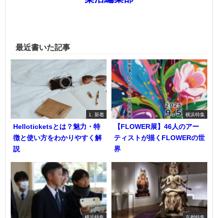
最近書いた記事
1. 新着
横浜特集
Helloticketsとは？魅力・特
【FLOWER展】46人のアー
徴と使い方をわかりやすく解
ティストが描くFLOWERの世
説
界
横浜特集
京都特集