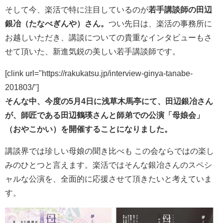
そして今、楽活で特に注目しているのが
若手講談師の田辺
銀冶（たなべぎんや）さん。
つい先日は、楽活の事務所に
お越しいただき、講談についての貴重なインタビューもさ
せて頂いた、新進気鋭の美しい若手講談師です。
[clink url="https://rakukatsu.jp/interview-ginya-tanabe-
201803/"]
そんな中、今度の5月4日に浅草木馬亭にて、田辺銀冶さん
が、師匠である田辺鶴瑛さんと師弟での公演「母娘会」
（おやこかい）を開催することになりました。
講談界では珍しい母娘の聞き比べも この会ならではの楽し
みのひとつと言えます。楽活ではそんな銀冶さんのスペシ
ャルな公演を、全面的に応援させて頂きたいと考えていま
す。