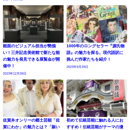
能面のビジュアル担当が勢揃
1000年のロングセラー『源氏物
い！三井記念美術館で新たな能
語』の魅力を探る。現代語訳に
の魅力を発見できる展覧会が開
挑んだ作家たちを紹介！
催中！
2023年9月29日
2023年12月26日
佐賀弁オンリーの郷土芸能「佐
初めて伝統芸能に触れる人にお
賀にわか」の魅力とは？「賑い
すすめ！伝統芸能がテーマの漫