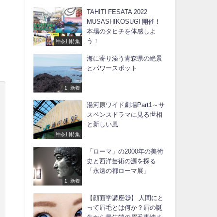
TAHITI FESATA 2022
MUSASHIKOSUGI 開催！
本場のタヒチを体感しよ
う！
神奈川特集
海に寄り添う青森県の絶景
とパワースポット
1. 新着
湯河原ワイド劇場Part1～サ
スペンスドラマに見る世相
と新しい風
神奈川特集
「ローマ」の2000年の美術
史と西洋芸術の源を探る
「永遠の都ローマ展」
1. 新着
【顔面学講座㉙】 人間にと
って眉毛とは何か？眉の誕