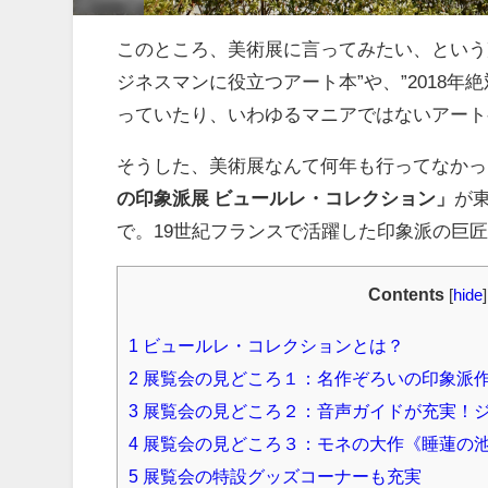
このところ、美術展に言ってみたい、という
ジネスマンに役立つアート本”や、”2018
っていたり、いわゆるマニアではないアート
そうした、美術展なんて何年も行ってなかっ
の印象派展 ビュールレ・コレクション」
が
で。19世紀フランスで活躍した印象派の巨
Contents
[
hide
]
1
ビュールレ・コレクションとは？
2
展覧会の見どころ１：名作ぞろいの印象派
3
展覧会の見どころ２：音声ガイドが充実！
4
展覧会の見どころ３：モネの大作《睡蓮の池
5
展覧会の特設グッズコーナーも充実