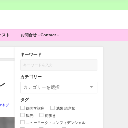
ィスト
お問合せ－Contact－
キーワード
カテゴリー
レ
タグ
かるび
顔面学講座
池袋 絵意知
観光
街歩き
ニューヨーク・コンフィデンシャル