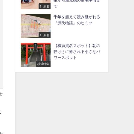
生から最先端の眉毛事情ま
で
1. 新着
千年を超えて読み継がれる
『源氏物語』のヒミツ
1. 新着
【横須賀名スポット】朝の
静けさに癒される小さなパ
ワースポット
横浜特集
を
-
会