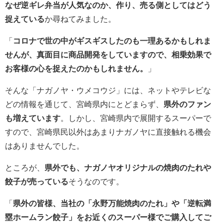
なぜ逆ギレ弁当が人気なのか、作り、売る側としてはどう
捉えている
か尋ねてみました。
「
コロナで世の中がギスギスしたのも一理あるかもしれま
せんが、真面目に商品開発をしていますので、相乗効果で
お客様の心を捉えたのかもしれません。
」
そんな「ナガノヤ・ウメコウジ」には、ネットやテレビな
どの情報を通じて、宮崎県内にとどまらず、
県外のファン
も増えています
。しかし、宮崎県内で展開するスーパーで
すので、宮崎県民以外はあまりナガノヤに直接触れる機会
はありませんでした。
ところが、
県外でも、ナガノヤオリジナルの焼肉のたれや
餃子が売っている
そうなのです。
「
県外の皆様、当社の「永野万能焼肉のたれ」や「逆転満
塁ホームラン餃子」をお近くのスーパー様でご購入してご