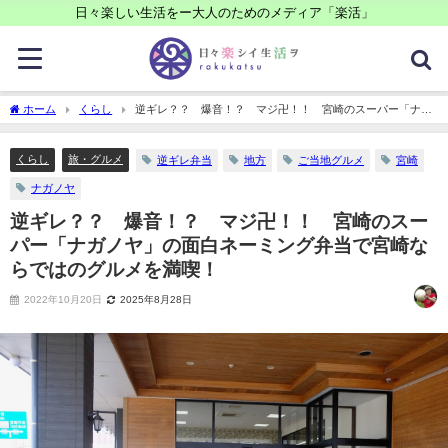
日々楽しい生活をー大人のためのメディア「楽活」
ホーム
くらし
逆ギレ？？ 爆音！？ マジ卍！！ 宮崎のスーパー「ナガ
ノヤ」の面白ネーミング弁当で宮崎ならではのグルメを満喫！
くらし
旅・グルメ
逆ギレ弁当
地方
ご当地グルメ
宮崎
ナガノヤ
逆ギレ？？ 爆音！？ マジ卍！！ 宮崎のスー
パー「ナガノヤ」の面白ネーミング弁当で宮崎な
らではのグルメを満喫！
2022年10月20日
2025年8月28日