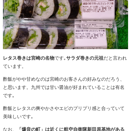
レタス巻きは宮崎の名物
です｡
サラダ巻きの元祖
だと言われ
ています。
酢飯がやや甘めなのは宮崎のお客さんの好みなのだろう、
と思います。九州では甘い醤油が好まれていることは有名
です｡
酢飯とレタスの爽やかさやエビのプリプリ感と合っていて
美味しいです｡
なお、
「爆音の町」は近くに航空自衛隊新田原基地がある