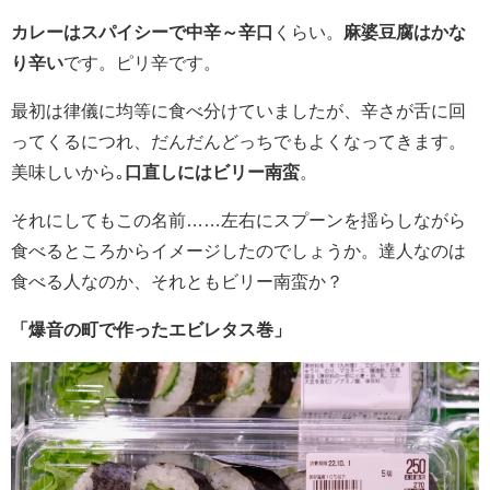
カレーはスパイシーで中辛～辛口
くらい。
麻婆豆腐はかな
り辛い
です。ピリ辛です。
最初は律儀に均等に食べ分けていましたが、辛さが舌に回
ってくるにつれ、だんだんどっちでもよくなってきます。
美味しいから｡
口直しにはビリー南蛮
。
それにしてもこの名前……左右にスプーンを揺らしながら
食べるところからイメージしたのでしょうか。達人なのは
食べる人なのか、それともビリー南蛮か？
「爆音の町で作ったエビレタス巻」