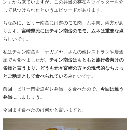
ン」から来ていますが、この弁当の存在をツイッターを介
して見つけられたというエピソードがあります。
ちなみに、ビリー南蛮には鶏のモモ肉、ムネ肉、両方があ
ります。
宮崎県民にはチキン南蛮のモモ、ムネは重要な点
らしいです。
私はチキン南蛮を「ナガノヤ」さんの他レストランや居酒
屋でも食べましたが、
チキン南蛮はもともと旅行者向けの
名物と言うより、どうも元々宮崎の方々の現代的なちょっ
とご馳走として食べられている
みたいです。
前回「ビリー南蛮逆ギレ弁当」を食べたので、
今回は違う
弁当
にしましょう。
今回まず食べたのは何かと言いますと、