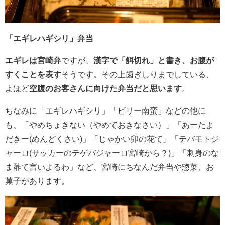
「エギレハギシリ」弁当
エギレは宮崎弁
ですが、
漢字で「餌切れ」と書き、お腹が
すくことを表す
そうです。その上歯ぎしりまでしている、
よほど
空腹のお客さんに向けた弁当だと思います
。
ちなみに「エギレハギシリ」「ビリー南蛮」などの他に
も、「やめちょきない（やめておきなさい）」「あーたよ
だきー(めんどくさい)」「じゃかい卯の花て」「テバモトジ
ャーロ(サッカーのテゲバジャーロ宮崎から？)」「刺身のな
ま酢て言いよるわ」など、宮崎にちなんだ弁当や惣菜、お
菓子があります。