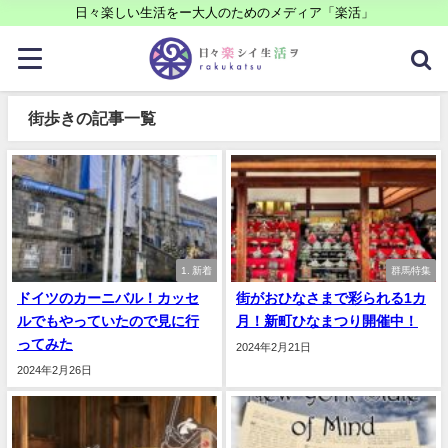
日々楽しい生活をー大人のためのメディア「楽活」
街歩きの記事一覧
1. 新着
群馬特集
ドイツのカーニバル！カッセ
街がおひなさまで彩られる1カ
ルでもやっていたので見に行
月！新町ひなまつり開催中！
ってみた
2024年2月21日
2024年2月26日