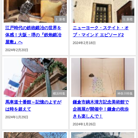
1. 新着
1. 新着
江戸時代の鉄砲鍛冶の世界を
ニューヨーク・ステイト・オ
体感！大阪・堺の『鉄炮鍛冶
ブ・マインド エピソード2
屋敷』へ
2024年2月18日
2024年2月20日
横浜特集
神奈川特集
馬車道十番館～記憶のよすが
鎌倉市鏑木清方記念美術館で
は時を超えて
企画展が開催中！鎌倉の街歩
きも楽しんで！
2024年1月29日
2024年1月26日