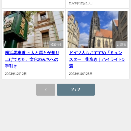
2023年12月13日
横浜特集
1. 新着
横浜馬車道 ～人と馬とが創り
ドイツ人もおすすめ「ミュン
上げてきた、文化のみちへの
スター」街歩き｜ハイライト5
手引き
選
2023年12月2日
2023年10月26日
2 / 2