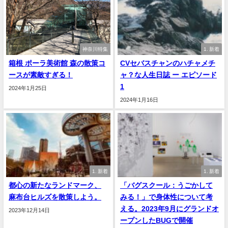
神奈川特集
1. 新着
箱根 ポーラ美術館 森の散策コ
CVセバスチャンのハチャメチ
ースが素敵すぎる！
ャ？な人生日誌 ー エピソード
1
2024年1月25日
2024年1月16日
1. 新着
1. 新着
都心の新たなランドマーク、
「バグスクール：うごかして
麻布台ヒルズを散策しよう。
みる！」で身体性について考
える。2023年9月にグランドオ
2023年12月14日
ープンしたBUGで開催