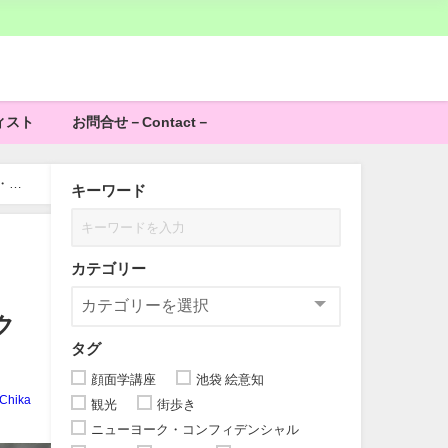
ィスト
お問合せ－Contact－
・前
キーワード
カテゴリー
ク
タグ
顔面学講座
池袋 絵意知
Chika
観光
街歩き
ニューヨーク・コンフィデンシャル