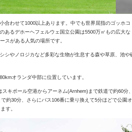
小合わせて1000以上あります。中でも世界屈指のゴッホコ
のあるデホーヘフェルウェ国立公園は5500万㎡もの広大な
コースがある人気の場所です。
シシやノロジカなど多彩な生物が生息する森や草原、池や
80kmオランダ中部に位置しています。
キポール空港からアーネム(Arnhem)まで鉄道で約60分
o)まで約30分、さらにバス106番に乗り換えて5分ほどで公園
着します。