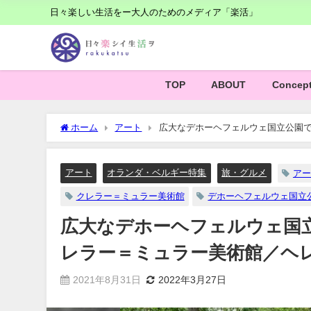
日々楽しい生活をー大人のためのメディア「楽活」
TOP
ABOUT
Concep
ホーム
アート
広大なデホーヘフェルウェ国立公園
編】
アート
オランダ・ベルギー特集
旅・グルメ
アー
クレラー＝ミュラー美術館
デホーヘフェルウェ国立
広大なデホーヘフェルウェ国
レラー＝ミュラー美術館／ヘ
2021年8月31日
2022年3月27日