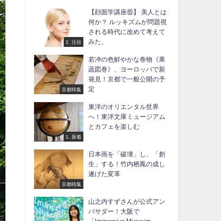
【顔面学講座⑮】 美人とは
何か？ ルッキズムが問題視
される時代に改めて考えて
みた。
2. 注目
若冲の色鮮やかな巻物《果
蔬図巻》、ヨーロッパで新
発見！京都で一般公開の予
定
京都特集
東洋のオリエンタル世界
へ！東洋文庫ミュージアム
とカフェを楽しむ
1. 新着
日本画を「破壊」し、「創
生」する！竹内栖鳳の成し
遂げた変革
京都特集
山之内すずさんが公式アン
バサダー！大阪で