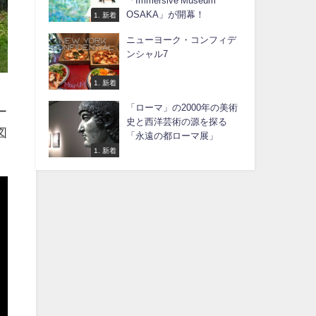
「Immersive Museum
OSAKA」が開幕！
1. 新着
ニューヨーク・コンフィデ
ンシャル7
1. 新着
「ローマ」の2000年の美術
ー
史と西洋芸術の源を探る
図
「永遠の都ローマ展」
1. 新着