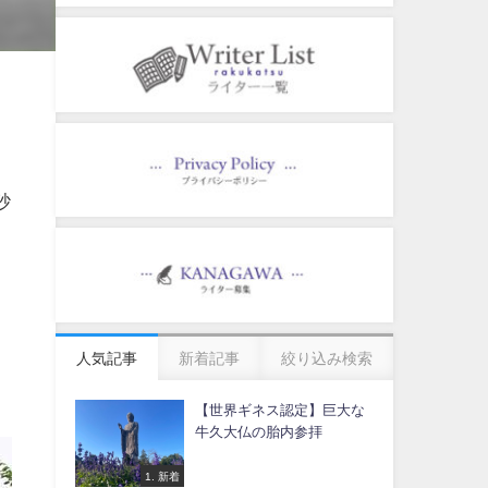
砂
、
人気記事
新着記事
絞り込み検索
オ
【世界ギネス認定】巨大な
牛久大仏の胎内参拝
1. 新着