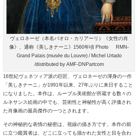
ヴェロネーゼ（本名パオロ・カリアーリ）《女性の肖
像》、通称《美しきナーニ》1560年頃 Photo © RMN-
Grand Palais (musée du Louvre) / Michel Urtado
/distributed by AMF-DNPartcom
16世紀ヴェネツィア派の巨匠、ヴェロネーゼの渾身の一作
「美しきナーニ」が1991年以来、27年ぶりに来日すること
になりました。本作は、ルーブル美術館が所蔵する数々の
ルネサンス絵画の中でも、芸術性と神秘性が高く評価され
た肖像画の最高傑作の一つとされます。
その神秘的な表情の秘密は、視線の描き方です。本作の前
に立つ鑑賞者は、どこに立っても描かれた女性と目を合わ