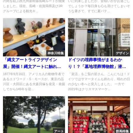
の間を結ぶ西九州新幹線長崎ルートが開業
いに到来しましたが、皆様いかがお過ごし
しました。現在、長崎・佐賀両県及びJR
でしょうか？毎日身も心も溶けてしまいそ
グループによる観光キ...
うな暑さで、すでに夏バテ...
神奈川特集
デザイン
「縄文アートライフデザイン
ドイツの埋葬事情がまるわか
展」開催！縄文アートに触れら
り！？「墓地埋葬博物館」潜入
れる2日間を楽しもう！
レポート！
1877年9月16日、アメリカ人の動物学者で
「楽活」をご覧の皆さん、こんにちは！ド
あるエドワード・S・モースが、東京の品
イツではサマータイムも終わり、晴れの日
川区・大田区にある大森貝塚を発見・発掘
の少ない冬へと突入しました。 一方で
してから145年を迎...
2021年はクリスマスマーケ...
アート
群馬特集