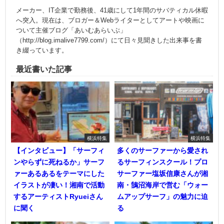
メーカー、IT企業で勤務後、41歳にして1年間のサバティカル休暇
へ突入。現在は、ブロガー＆Webライターとしてアートや映画に
ついて主催ブログ「あいむあらいぶ」
（http://blog.imalive7799.com/）にて日々見聞きした出来事を書
き綴っています。
最近書いた記事
横浜特集
横浜特集
【インタビュー】「サーフィ
多くのサーファーから愛され
ンやらずに死ねるか」サーフ
るサーフィンスクール！プロ
ァーあるあるをテーマにした
サーファー塩坂信康さんが湘
イラストが凄い！湘南で活動
南・鵠沼海岸で営む「ウォー
するアーティストRyueiさん
ムアップサーフ」の魅力に迫
に聞く
る