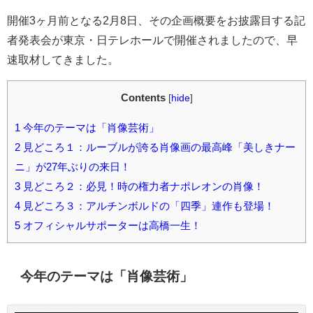
開催3ヶ月前となる2月8日、その企画概要をお披露目する記
者発表会が東京・日テレホールで開催されましたので、早
速取材してきました。
Contents
[
hide
]
1
今年のテーマは「肖像芸術」
2
見どころ１：ルーブルが誇る肖像画の最高峰「美しきナー
ニ」が27年ぶりの来日！
3
見どころ２：必見！時の権力者ナポレオンの肖像！
4
見どころ３：アルチンボルドの「四季」連作も登場！
5
オフィシャルサポーターは高橋一生！
今年のテーマは「肖像芸術」