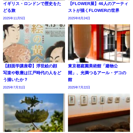
イギリス・ロンドンで歴史をた
【FLOWER展】46人のアーティ
どる旅
ストが描くFLOWERの世界
2025年11月5日
2025年8月24日
【顔面学講座㊷】浮世絵の顔
東京都庭園美術館「建物公
写楽や歌麿は江戸時代の人をど
開」、光満つるアール・デコの
う描いたか？
館
2025年7月31日
2025年7月22日