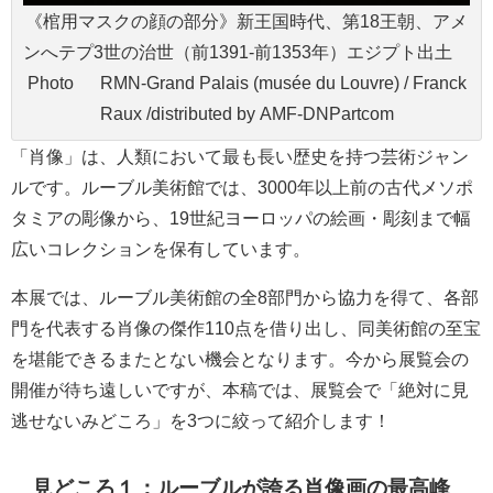
《棺用マスクの顔の部分》新王国時代、第18王朝、アメ
ンへテプ3世の治世（前1391-前1353年）エジプト出土
Photo © RMN-Grand Palais (musée du Louvre) / Franck
Raux /distributed by AMF-DNPartcom
「肖像」は、人類において最も長い歴史を持つ芸術ジャン
ルです。ルーブル美術館では、3000年以上前の古代メソポ
タミアの彫像から、19世紀ヨーロッパの絵画・彫刻まで幅
広いコレクションを保有しています。
本展では、ルーブル美術館の全8部門から協力を得て、各部
門を代表する肖像の傑作110点を借り出し、同美術館の至宝
を堪能できるまたとない機会となります。今から展覧会の
開催が待ち遠しいですが、本稿では、展覧会で「絶対に見
逃せないみどころ」を3つに絞って紹介します！
見どころ１：ルーブルが誇る肖像画の最高峰