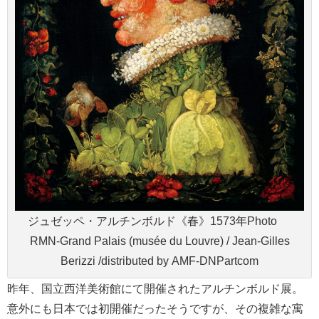
ジュゼッペ・アルチンボルド《春》1573年Photo ©
RMN-Grand Palais (musée du Louvre) / Jean-Gilles
Berizzi /distributed by AMF-DNPartcom
昨年、国立西洋美術館にて開催されたアルチンボルド展。
意外にも日本では初開催だったそうですが、その複雑な寓