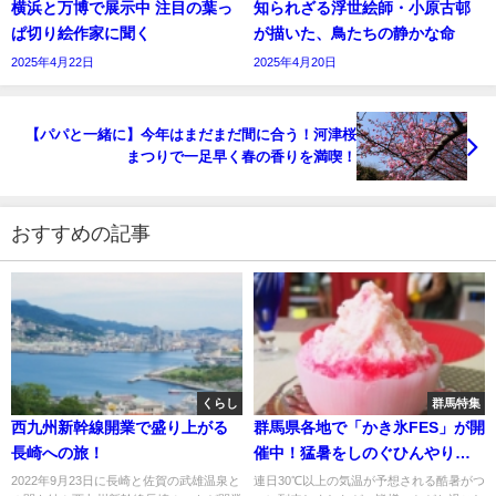
横浜と万博で展示中 注目の葉っ
知られざる浮世絵師・小原古邨
ぱ切り絵作家に聞く
が描いた、鳥たちの静かな命
2025年4月22日
2025年4月20日
【パパと一緒に】今年はまだまだ間に合う！河津桜
まつりで一足早く春の香りを満喫！
おすすめの記事
くらし
群馬特集
西九州新幹線開業で盛り上がる
群馬県各地で「かき氷FES」が開
長崎への旅！
催中！猛暑をしのぐひんやりス
イーツの食べ歩きはいかが？
2022年9月23日に長崎と佐賀の武雄温泉と
連日30℃以上の気温が予想される酷暑がつ