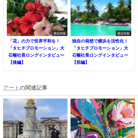
横浜特集
横浜特集
「花」の力で世界平和を！
独自の発想で横浜を活性化！
「タヒチプロモーション」大
「タヒチプロモーション」大
石暢社長ロングインタビュー
石暢社長ロングインタビュー
【後編】
【前編】
アート
の関連記事