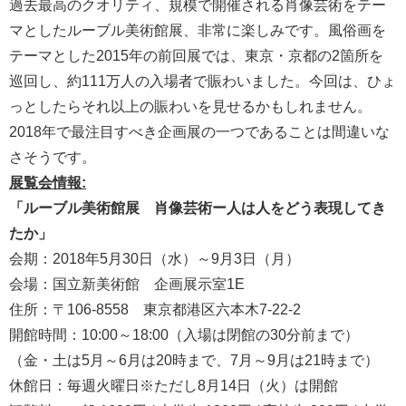
過去最高のクオリティ、規模で開催される肖像芸術をテー
マとしたルーブル美術館展、非常に楽しみです。風俗画を
テーマとした2015年の前回展では、東京・京都の2箇所を
巡回し、約111万人の入場者で賑わいました。今回は、ひょ
っとしたらそれ以上の賑わいを見せるかもしれません。
2018年で最注目すべき企画展の一つであることは間違いな
さそうです。
展覧会情報:
「ルーブル美術館展 肖像芸術ー人は人をどう表現してき
たか」
会期：2018年5月30日（水）～9月3日（月）
会場：国立新美術館 企画展示室1E
住所：〒106-8558 東京都港区六本木7-22-2
開館時間：10:00～18:00（入場は閉館の30分前まで）
（金・土は5月～6月は20時まで、7月～9月は21時まで）
休館日：毎週火曜日※ただし8月14日（火）は開館