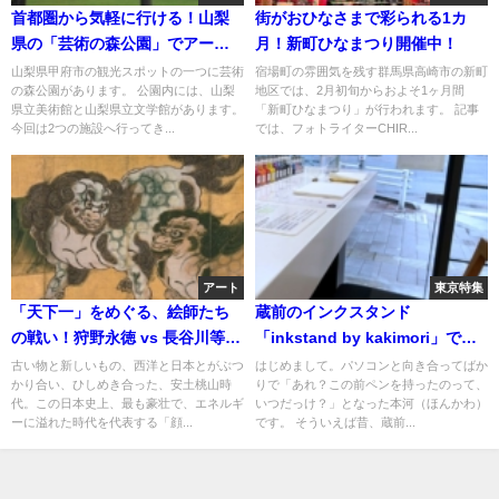
首都圏から気軽に行ける！山梨
街がおひなさまで彩られる1カ
県の「芸術の森公園」でアート
月！新町ひなまつり開催中！
の秋を満喫してきました！
山梨県甲府市の観光スポットの一つに芸術
宿場町の雰囲気を残す群馬県高崎市の新町
の森公園があります。 公園内には、山梨
地区では、2月初旬からおよそ1ヶ月間
県立美術館と山梨県立文学館があります。
「新町ひなまつり」が行われます。 記事
今回は2つの施設へ行ってき...
では、フォトライターCHIR...
アート
東京特集
「天下一」をめぐる、絵師たち
蔵前のインクスタンド
の戦い！狩野永徳 vs 長谷川等
「inkstand by kakimori」でマ
伯！！
イカラーインクづくりを体験し
古い物と新しいもの、西洋と日本とがぶつ
はじめまして。パソコンと向き合ってばか
かり合い、ひしめき合った、安土桃山時
りで「あれ？この前ペンを持ったのって、
てきました！
代。この日本史上、最も豪壮で、エネルギ
いつだっけ？」となった本河（ほんかわ）
ーに溢れた時代を代表する「顔...
です。 そういえば昔、蔵前...