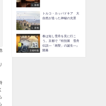
1. 新着
トルコ・カッパドキア 大
自然が造った神秘の光景
1. 新着
春は短し雪舟を見に行こ
う。京都で『特別展 雪舟
伝説―「画聖」の誕生―』
他
開幕
京都特集
り
時
く
も
ら