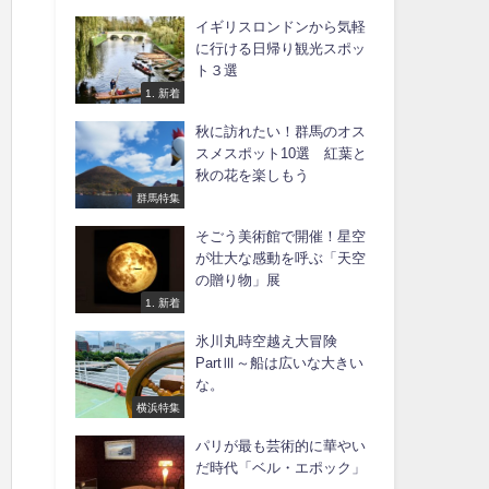
イギリスロンドンから気軽
に行ける日帰り観光スポッ
ト３選
1. 新着
秋に訪れたい！群馬のオス
スメスポット10選 紅葉と
秋の花を楽しもう
群馬特集
そごう美術館で開催！星空
が壮大な感動を呼ぶ「天空
の贈り物」展
1. 新着
氷川丸時空越え大冒険
PartⅢ～船は広いな大きい
な。
横浜特集
パリが最も芸術的に華やい
だ時代「ベル・エポック」