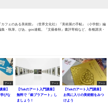
。『カフェのある美術館』（世界文化社）『美術展の手帖』（小学館）編
編集・執筆。ぴあ、goo連載。『文藝春秋』書評寄稿など、各種講演・
アート
アート
アート
門講座】
【Takのアート入門講座】
【Takのアート入門講座】
を学びな
無料で「銀ブラアート」し
お気に入りの美術館をみつ
ましょう！
けよう