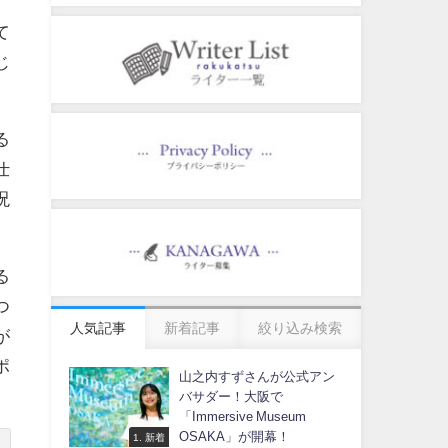
て
じ
る
仕
呪
る
つ
人気記事
新着記事
絞り込み検索
が
ポ
山之内すずさんが公式アン
バサダー！大阪で
「Immersive Museum
OSAKA」が開幕！
1. 新着