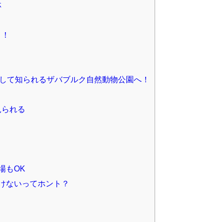
林
ま！
として知られるザバブルク自然動物公園へ！
見られる
場もOK
けないってホント？