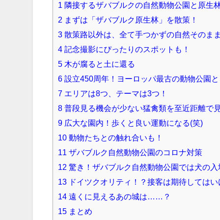
1
隣接するザバブルクの自然動物公園と原生
2
まずは「ザバブルク原生林」を散策！
3
散策路以外は、全て手つかずの自然そのま
4
記念撮影にぴったりのスポットも！
5
木が腐ると土に還る
6
設立450周年！ヨーロッパ最古の動物公園
7
エリアは8つ、テーマは3つ！
8
普段見る機会が少ない猛禽類を至近距離で
9
広大な園内！歩くと良い運動になる(笑)
10
動物たちとの触れ合いも！
11
ザバブルク自然動物公園のコロナ対策
12
驚き！ザバブルク自然動物公園では犬の入
13
ドイツクオリティ！？接客は期待してはい
14
遠くに見えるあの城は……？
15
まとめ