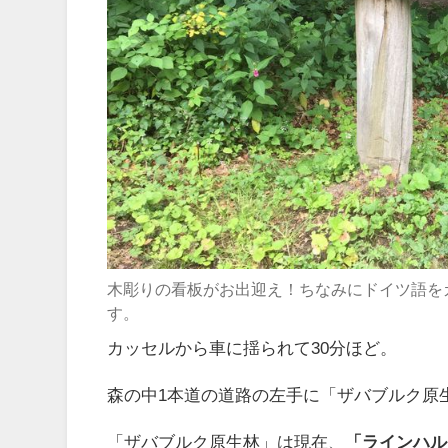
木彫りの看板がお出迎え！ちなみにドイツ語を
す。
カッセルから車に揺られて30分ほど。
森の中1本道の道路の左手に「ザバブルク原生林（
「ザバブルク原生林」は現在、
「ラインハル