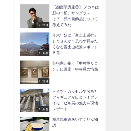
【顔面学講座㉟】 メガネは
顔の一部。サングラス
は？ 顔の装飾品について
考えてみた
2. 注目
年末年始に『富士山遥拝』
しませんか？思わず拝みた
くなる富士山絶景スポット
５選！
1. 新着
芸術家が集う「中村屋サロ
ン」に画家・中村彝の情熱
2. 注目
ドイツ・カッセルで名画と
フィギュアが出会う！プレ
イモービル展の魅力を現地
レポート
1. 新着
横濱馬車道あいすくりん物
語