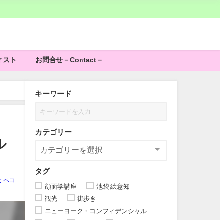
ィスト
お問合せ－Contact－
キーワード
カテゴリー
ル
タグ
 ペコ
顔面学講座
池袋 絵意知
観光
街歩き
ニューヨーク・コンフィデンシャル