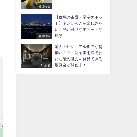
横浜特集
【群馬の夜景・星空スポッ
ト】冬だからこそ楽しみた
い！光が織りなすアートな
風景
群馬特集
能面のビジュアル担当が勢
揃い！三井記念美術館で新
たな能の魅力を発見できる
展覧会が開催中！
1. 新着