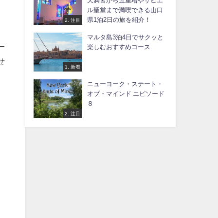
天満宮から五重塔やサビエ
ル聖堂まで満喫できる山口
県1泊2日の旅を紹介！
2. 注目
マルタ島3泊4日でサクッと
一
楽しむおすすめコース
せ
1. 新着
ニューヨーク・ステート・
オブ・マインド エピソード
８
2. 注目