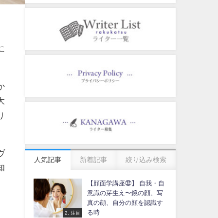
よ
に
か
大
り
ヴ
人気記事
新着記事
絞り込み検索
知
【顔面学講座㉜】 自我・自
意識の芽生え〜鏡の顔、写
真の顔、自分の顔を認識す
る時
2. 注目