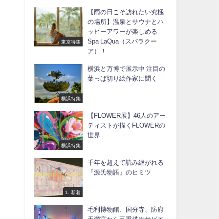
【雨の日こそ訪れたい究極
の場所】温泉とサウナとハ
ッピーアワーが楽しめる
Spa LaQua（スパラクー
東京特集
ア）！
横浜と万博で展示中 注目の
葉っぱ切り絵作家に聞く
横浜特集
【FLOWER展】46人のアー
ティストが描くFLOWERの
世界
横浜特集
千年を超えて読み継がれる
『源氏物語』のヒミツ
1. 新着
毛利博物館、国分寺、防府