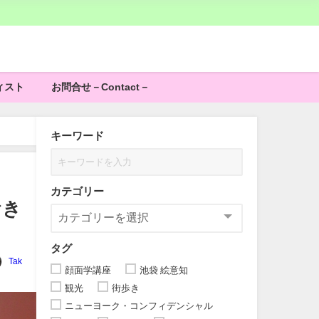
ィスト
お問合せ－Contact－
キーワード
カテゴリー
おき
タグ
Tak
顔面学講座
池袋 絵意知
観光
街歩き
ニューヨーク・コンフィデンシャル